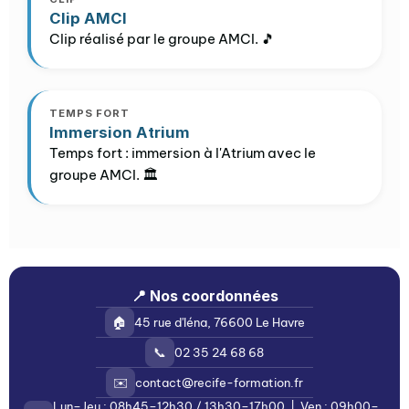
Clip AMCI
Clip réalisé par le groupe AMCI. 🎵
TEMPS FORT
Immersion Atrium
Temps fort : immersion à l'Atrium avec le
groupe AMCI. 🏛️
📍 Nos coordonnées
🏠
45 rue d'Iéna, 76600 Le Havre
📞
02 35 24 68 68
✉️
contact@recife-formation.fr
Lun–Jeu : 08h45–12h30 / 13h30–17h00 | Ven : 09h00–