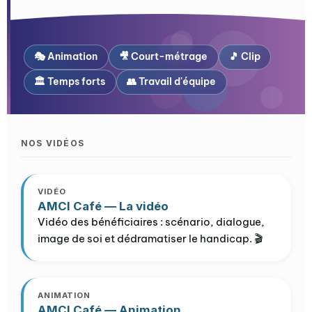
🎭 Animation
🎥 Court-métrage
🎵 Clip
🏛️ Temps forts
👥 Travail d'équipe
NOS VIDÉOS
VIDÉO
AMCI Café — La vidéo
Vidéo des bénéficiaires : scénario, dialogue,
image de soi et dédramatiser le handicap. 🎬
ANIMATION
AMCI Café — Animation