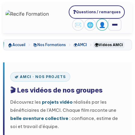
❓
Questions / remarques
✉️
🌐
👤
🏠
📚
🌍
🌍
Accueil
Nos Formations
AMCI
Vidéos AMCI
🌿 AMCI · NOS PROJETS
🎬 Les vidéos de nos groupes
Découvrez les
projets vidéo
réalisés par les
bénéficiaires de l'AMCI. Chaque film raconte une
belle aventure collective
: confiance, estime de
soi et travail d'équipe.