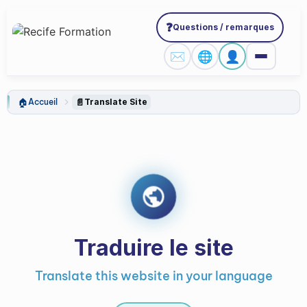
❓
Questions / remarques
✉️
🌐
👤
🏠
📄
Accueil
Translate Site
Traduire le site
Translate this website in your language