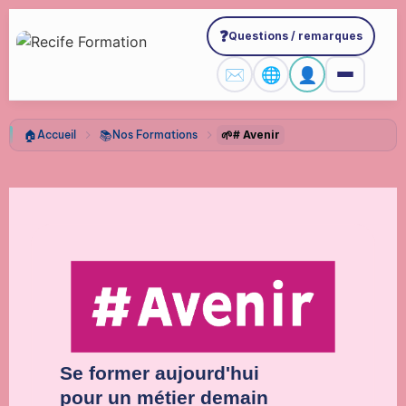
❓
Questions / remarques
✉️
🌐
👤
🏠
📚
🌱
Accueil
Nos Formations
# Avenir
Se former aujourd'hui
pour un métier demain